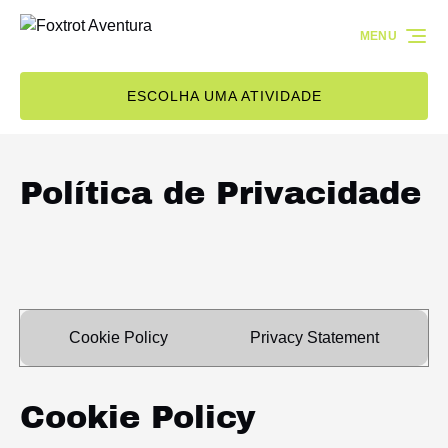
Passar para a navegação primária
Passar para o conteúdo
Passar para o rodapé
MENU
ESCOLHA UMA ATIVIDADE
Política de Privacidade
Cookie Policy
Privacy Statement
Cookie Policy